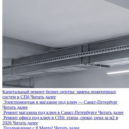
Капитальный ремонт бизнес-центра: замена инженерных
систем в СПб
Читать далее
Электромонтаж в магазине под ключ — Санкт-Петербург
Читать далее
Ремонт магазина под ключ в Санкт-Петербурге
Читать далее
Ремонт офиса под ключ в СПб: этапы, сроки, цена за м2 в
2026
Читать далее
Поздравление с 8 Марта!
Читать далее