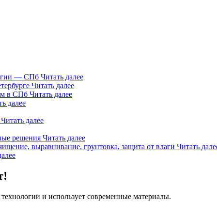
логии — СПб
Читать далее
етербурге
Читать далее
ем в СПб
Читать далее
ть далее
Читать далее
нные решения
Читать далее
чищение, выравнивание, грунтовка, защита от влаги
Читать дале
далее
т!
 технологии и использует современные материалы.