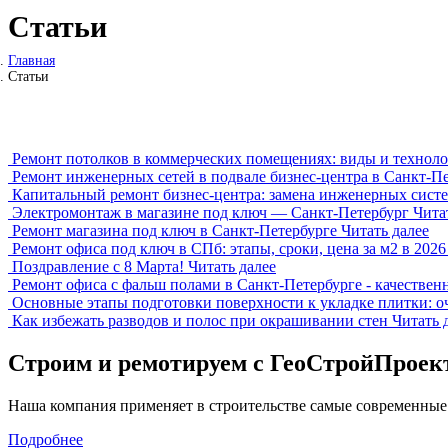
Статьи
Главная
Статьи
Ремонт потолков в коммерческих помещениях: виды и техно
Ремонт инженерных сетей в подвале бизнес-центра в Санкт-П
Капитальный ремонт бизнес-центра: замена инженерных сист
Электромонтаж в магазине под ключ — Санкт-Петербург
Чита
Ремонт магазина под ключ в Санкт-Петербурге
Читать далее
Ремонт офиса под ключ в СПб: этапы, сроки, цена за м2 в 2026
Поздравление с 8 Марта!
Читать далее
Ремонт офиса с фальш полами в Санкт-Петербурге - качестве
Основные этапы подготовки поверхности к укладке плитки: о
Как избежать разводов и полос при окрашивании стен
Читать 
Строим и ремотируем с ГеоСтройПроек
Наша компания применяет в строительстве самые современные
Подробнее