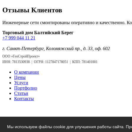
Отзывы Клиентов
Инженерные сети смонтированы оперативно и качественно. Ко
Торговый дом Балтийский Берег
+7 999 044 11 21
info@gspspb.ru
г. Санкт-Петербург, Коломяжский пр., д. 33, оф. 602
ООО «ГеоСтройПроект»
ИНН: 7813530938 | ОГРН: 1127847178051 | КПП: 781401001
О компании
Цены
Услуги
Портфолио
Статьи
Контакты
Мы используем файлы cookie для улучшения работы сайта. Пр
© 2012-2026. ГеоСтройПроект |
Политика конфиденциальност