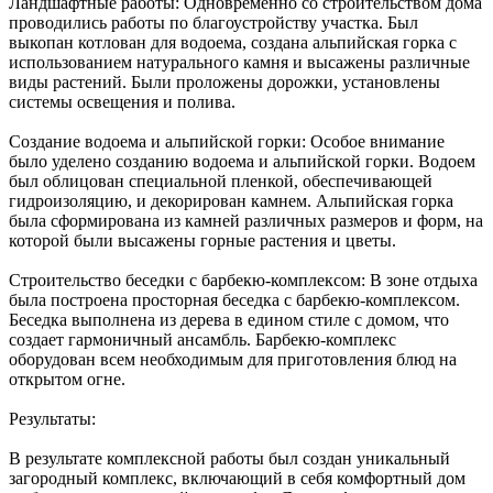
Ландшафтные работы: Одновременно со строительством дома
проводились работы по благоустройству участка. Был
выкопан котлован для водоема, создана альпийская горка с
использованием натурального камня и высажены различные
виды растений. Были проложены дорожки, установлены
системы освещения и полива.
Создание водоема и альпийской горки: Особое внимание
было уделено созданию водоема и альпийской горки. Водоем
был облицован специальной пленкой, обеспечивающей
гидроизоляцию, и декорирован камнем. Альпийская горка
была сформирована из камней различных размеров и форм, на
которой были высажены горные растения и цветы.
Строительство беседки с барбекю-комплексом: В зоне отдыха
была построена просторная беседка с барбекю-комплексом.
Беседка выполнена из дерева в едином стиле с домом, что
создает гармоничный ансамбль. Барбекю-комплекс
оборудован всем необходимым для приготовления блюд на
открытом огне.
Результаты:
В результате комплексной работы был создан уникальный
загородный комплекс, включающий в себя комфортный дом